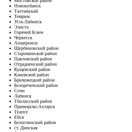
Мостовской район
Новокубанск
Тахтамукай
Темрюк
Усть-Лабинск
Элиста
Горячий Ключ
Черкесск
Апшеронск
Щербиновский район
Староминской район
Павловский район
Отрадненский район
Кущевский район
Каневской район
Брюховецкий район
Белореченский район
Сочи
Лабинск
Тбилисский район
Приморско-Ахтарск
Туапсе
Ейск
Белоглинский район
ст. Динская