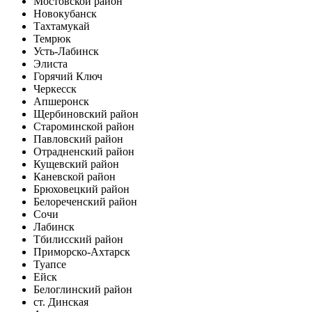
Мостовской район
Новокубанск
Тахтамукай
Темрюк
Усть-Лабинск
Элиста
Горячий Ключ
Черкесск
Апшеронск
Щербиновский район
Староминской район
Павловский район
Отрадненский район
Кущевский район
Каневской район
Брюховецкий район
Белореченский район
Сочи
Лабинск
Тбилисский район
Приморско-Ахтарск
Туапсе
Ейск
Белоглинский район
ст. Динская