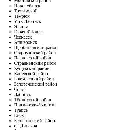
Мостовской район
Новокубанск
Тахтамукай
Темрюк
Усть-Лабинск
Элиста
Горячий Ключ
Черкесск
Апшеронск
Щербиновский район
Староминской район
Павловский район
Отрадненский район
Кущевский район
Каневской район
Брюховецкий район
Белореченский район
Сочи
Лабинск
Тбилисский район
Приморско-Ахтарск
Туапсе
Ейск
Белоглинский район
ст. Динская