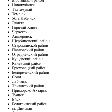
Мостовской район
Новокубанск
Тахтамукай
Темрюк
Усть-Лабинск
Элиста
Горячий Ключ
Черкесск
Апшеронск
Щербиновский район
Староминской район
Павловский район
Отрадненский район
Кущевский район
Каневской район
Брюховецкий район
Белореченский район
Сочи
Лабинск
Тбилисский район
Приморско-Ахтарск
Туапсе
Ейск
Белоглинский район
ст. Динская