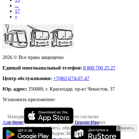
...
17
»
2026 © Все права защищены
Единый многоканальный телефон:
8 800 700 25 27
Центр обслуживания:
+7(861)274-07-47
Юр. адрес:
350089, г. Краснодар, пр-кт Чекистов, 37
Установить приложение:
Находясь на сайте, Вы выражаете согласие
посетителя на обработку своих персональных
App Store
Google Play
данных (файлов cookies), обрабатываемых
Принять
интернет-сервисом Яндекс.Метрика
исключительно в статистических целях