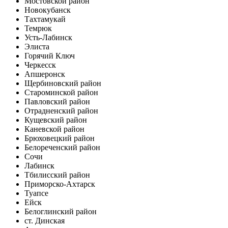
Мостовской район
Новокубанск
Тахтамукай
Темрюк
Усть-Лабинск
Элиста
Горячий Ключ
Черкесск
Апшеронск
Щербиновский район
Староминской район
Павловский район
Отрадненский район
Кущевский район
Каневской район
Брюховецкий район
Белореченский район
Сочи
Лабинск
Тбилисский район
Приморско-Ахтарск
Туапсе
Ейск
Белоглинский район
ст. Динская