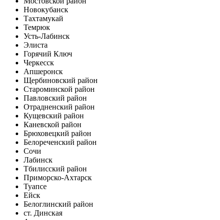
Мостовской район
Новокубанск
Тахтамукай
Темрюк
Усть-Лабинск
Элиста
Горячий Ключ
Черкесск
Апшеронск
Щербиновский район
Староминской район
Павловский район
Отрадненский район
Кущевский район
Каневской район
Брюховецкий район
Белореченский район
Сочи
Лабинск
Тбилисский район
Приморско-Ахтарск
Туапсе
Ейск
Белоглинский район
ст. Динская