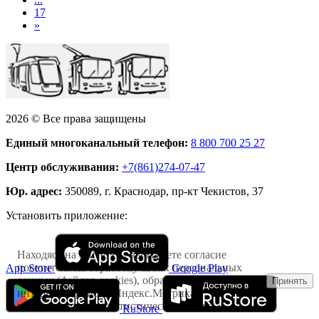
17
»
2026 © Все права защищены
Единый многоканальный телефон:
8 800 700 25 27
Центр обслуживания:
+7(861)274-07-47
Юр. адрес:
350089, г. Краснодар, пр-кт Чекистов, 37
Установить приложение:
Находясь на сайте, Вы выражаете согласие
посетителя на обработку своих персональных
App Store
Google Play
данных (файлов cookies), обрабатываемых
Принять
интернет-сервисом Яндекс.Метрика
исключительно в статистических целях
RuStore