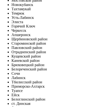
Мостовской район
Новокубанск
Тахтамукай
Темрюк
Усть-Лабинск
Элиста
Горячий Ключ
Черкесск
Апшеронск
Щербиновский район
Староминской район
Павловский район
Отрадненский район
Кущевский район
Каневской район
Брюховецкий район
Белореченский район
Сочи
Лабинск
Тбилисский район
Приморско-Ахтарск
Туапсе
Ейск
Белоглинский район
ст. Динская