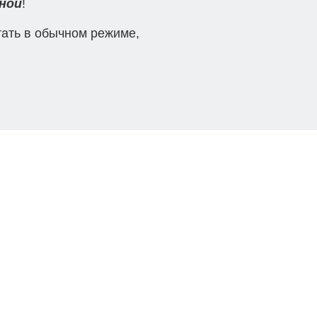
ной
!
тать
в обычном режиме,