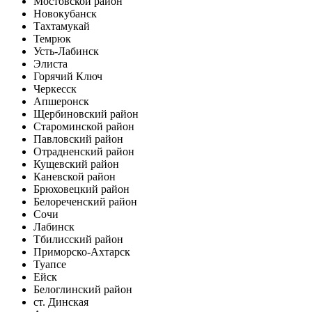
Мостовской район
Новокубанск
Тахтамукай
Темрюк
Усть-Лабинск
Элиста
Горячий Ключ
Черкесск
Апшеронск
Щербиновский район
Староминской район
Павловский район
Отрадненский район
Кущевский район
Каневской район
Брюховецкий район
Белореченский район
Сочи
Лабинск
Тбилисский район
Приморско-Ахтарск
Туапсе
Ейск
Белоглинский район
ст. Динская