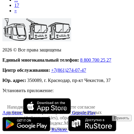
17
»
2026 © Все права защищены
Единый многоканальный телефон:
8 800 700 25 27
Центр обслуживания:
+7(861)274-07-47
Юр. адрес:
350089, г. Краснодар, пр-кт Чекистов, 37
Установить приложение:
Находясь на сайте, Вы выражаете согласие
посетителя на обработку своих персональных
App Store
Google Play
данных (файлов cookies), обрабатываемых
Принять
интернет-сервисом Яндекс.Метрика
исключительно в статистических целях
RuStore