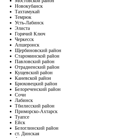
Мостовской район
Новокубанск
Тахтамукай
Темрюк
Усть-Лабинск
Элиста
Горячий Ключ
Черкесск
Апшеронск
Щербиновский район
Староминской район
Павловский район
Отрадненский район
Кущевский район
Каневской район
Брюховецкий район
Белореченский район
Сочи
Лабинск
Тбилисский район
Приморско-Ахтарск
Туапсе
Ейск
Белоглинский район
ст. Динская