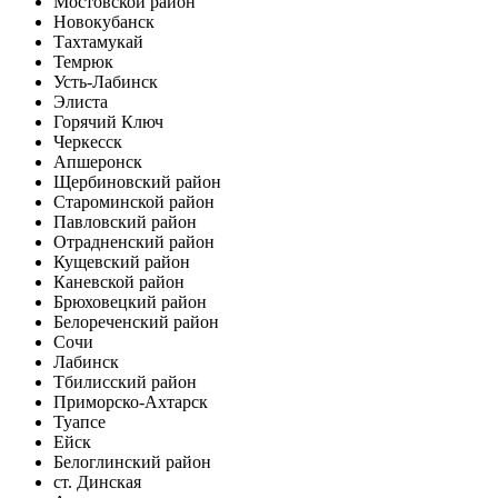
Мостовской район
Новокубанск
Тахтамукай
Темрюк
Усть-Лабинск
Элиста
Горячий Ключ
Черкесск
Апшеронск
Щербиновский район
Староминской район
Павловский район
Отрадненский район
Кущевский район
Каневской район
Брюховецкий район
Белореченский район
Сочи
Лабинск
Тбилисский район
Приморско-Ахтарск
Туапсе
Ейск
Белоглинский район
ст. Динская