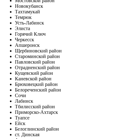
Мостовской район
Новокубанск
Тахтамукай
Темрюк
Усть-Лабинск
Элиста
Горячий Ключ
Черкесск
Апшеронск
Щербиновский район
Староминской район
Павловский район
Отрадненский район
Кущевский район
Каневской район
Брюховецкий район
Белореченский район
Сочи
Лабинск
Тбилисский район
Приморско-Ахтарск
Туапсе
Ейск
Белоглинский район
ст. Динская