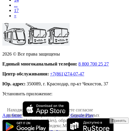
...
17
»
2026 © Все права защищены
Единый многоканальный телефон:
8 800 700 25 27
Центр обслуживания:
+7(861)274-07-47
Юр. адрес:
350089, г. Краснодар, пр-кт Чекистов, 37
Установить приложение:
Находясь на сайте, Вы выражаете согласие
посетителя на обработку своих персональных
App Store
Google Play
данных (файлов cookies), обрабатываемых
Принять
интернет-сервисом Яндекс.Метрика
исключительно в статистических целях