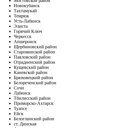
Мостовской район
Новокубанск
Тахтамукай
Темрюк
Усть-Лабинск
Элиста
Горячий Ключ
Черкесск
Апшеронск
Щербиновский район
Староминской район
Павловский район
Отрадненский район
Кущевский район
Каневской район
Брюховецкий район
Белореченский район
Сочи
Лабинск
Тбилисский район
Приморско-Ахтарск
Туапсе
Ейск
Белоглинский район
ст. Динская