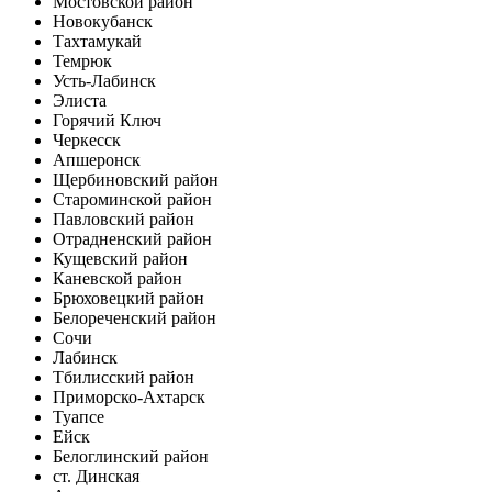
Мостовской район
Новокубанск
Тахтамукай
Темрюк
Усть-Лабинск
Элиста
Горячий Ключ
Черкесск
Апшеронск
Щербиновский район
Староминской район
Павловский район
Отрадненский район
Кущевский район
Каневской район
Брюховецкий район
Белореченский район
Сочи
Лабинск
Тбилисский район
Приморско-Ахтарск
Туапсе
Ейск
Белоглинский район
ст. Динская