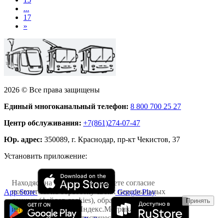
...
17
»
2026 © Все права защищены
Единый многоканальный телефон:
8 800 700 25 27
Центр обслуживания:
+7(861)274-07-47
Юр. адрес:
350089, г. Краснодар, пр-кт Чекистов, 37
Установить приложение:
Находясь на сайте, Вы выражаете согласие
посетителя на обработку своих персональных
App Store
Google Play
данных (файлов cookies), обрабатываемых
Принять
интернет-сервисом Яндекс.Метрика
исключительно в статистических целях