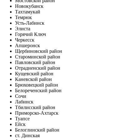
Мостовской район
Новокубанск
Тахтамукай
Темрюк
Усть-Лабинск
Элиста
Горячий Ключ
Черкесск
Апшеронск
Щербиновский район
Староминской район
Павловский район
Отрадненский район
Кущевский район
Каневской район
Брюховецкий район
Белореченский район
Сочи
Лабинск
Тбилисский район
Приморско-Ахтарск
Туапсе
Ейск
Белоглинский район
ст. Динская