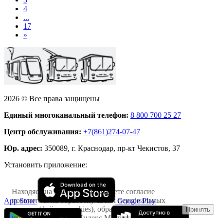
4
...
17
»
2026 © Все права защищены
Единый многоканальный телефон:
8 800 700 25 27
Центр обслуживания:
+7(861)274-07-47
Юр. адрес:
350089, г. Краснодар, пр-кт Чекистов, 37
Установить приложение:
Находясь на сайте, Вы выражаете согласие
посетителя на обработку своих персональных
App Store
Google Play
данных (файлов cookies), обрабатываемых
Принять
интернет-сервисом Яндекс.Метрика