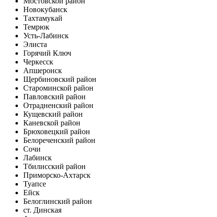
Мостовской район
Новокубанск
Тахтамукай
Темрюк
Усть-Лабинск
Элиста
Горячий Ключ
Черкесск
Апшеронск
Щербиновский район
Староминской район
Павловский район
Отрадненский район
Кущевский район
Каневской район
Брюховецкий район
Белореченский район
Сочи
Лабинск
Тбилисский район
Приморско-Ахтарск
Туапсе
Ейск
Белоглинский район
ст. Динская