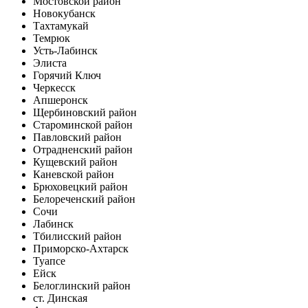
Мостовской район
Новокубанск
Тахтамукай
Темрюк
Усть-Лабинск
Элиста
Горячий Ключ
Черкесск
Апшеронск
Щербиновский район
Староминской район
Павловский район
Отрадненский район
Кущевский район
Каневской район
Брюховецкий район
Белореченский район
Сочи
Лабинск
Тбилисский район
Приморско-Ахтарск
Туапсе
Ейск
Белоглинский район
ст. Динская