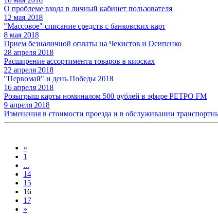
О проблеме входа в личный кабинет пользователя
12 мая 2018
"Массовое" списание средств с банковских карт
8 мая 2018
Прием безналичной оплаты на Чекистов и Осипенко
28 апреля 2018
Расширение ассортимента товаров в киосках
22 апреля 2018
"Первомай" и день Победы 2018
16 апреля 2018
Розыгрыш карты номиналом 500 рублей в эфире РЕТРО FM
9 апреля 2018
Изменения в стоимости проезда и в обслуживании транспортн
«
1
...
14
15
16
17
»